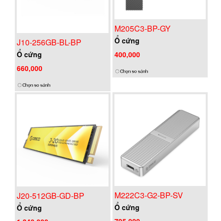
M205C3-BP-GY
Ổ cứng
J10-256GB-BL-BP
400,000
Ổ cứng
660,000
M222C3-G2-BP-SV
J20-512GB-GD-BP
Ổ cứng
Ổ cứng
795,000