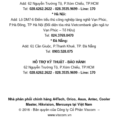
Add:
62 Nguyễn Trường Tộ, P.Xóm Chiếu
, TP.HCM
Tel:
028.6262.2622 - 028.3535.9699 - Line: 170
* Hà Nội:
Add:
Lô DM7-6 Điểm tiểu thủ công nghiệp làng nghề Vạn Phúc,
P.Hà Đông, TP Hà Nội
(Đối diện tòa nhà Vietcombank gần ngã tư
Vạn Phúc – Tố Hữu)
Tel:
024.3769.0470
* Đà Nẵng:
Add:
61 Cần Giuộc, P.
Thanh Khuê, TP. Đà Nẵng
Tel:
0903.528.075
HỖ TRỢ KỸ THUẬT - BẢO HÀNH
62 Nguyễn Trường Tộ, P.Xóm Chiếu
, TP.HCM
Tel:
028.6262.2622 - 028.3535.9699 - Line: 170
Nhà phân phối chính hãng A4Tech, Orico, Asus, Antec, Cooler
Master, Hikvision, Mercusys tại Việt Nam
© 2016 - Bản quyền của Công ty Cổ Phần Viscom –
www.viscom.vn