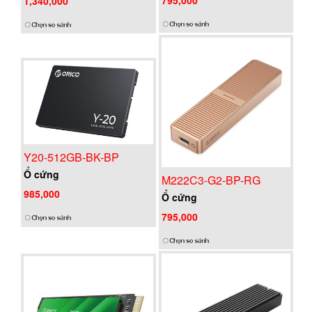
1,340,000
Y20-512GB-BK-BP
Ổ cứng
M222C3-G2-BP-RG
985,000
Ổ cứng
795,000