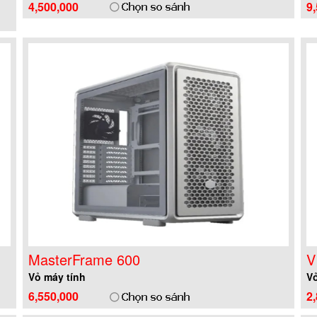
4,500,000
9
MasterFrame 600
V
Vỏ máy tính
Vỏ
6,550,000
2