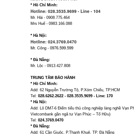
* Hồ Chí Minh:
Hotline: 028.3535.9699 - Line - 104
Mr. Hải - 0908.775.464
Mrs Huế - 0983.166.088
* Hà Nội:
Hotline: 024.3769.0470
Mr. Công - 0976.599.599
* Đà Nẵng:
Mr. Lộc - 0913.427.808
TRUNG TÂM BẢO HÀNH
* Hồ Chí Minh:
Add:
62 Nguyễn Trường Tộ, P.Xóm Chiếu
, TP.HCM
Tel:
028.6262.2622 - 028.3535.9699 - Line: 170
* Hà Nội:
Add:
Lô DM7-6 Điểm tiểu thủ công nghiệp làng nghề Vạn 
Vietcombank gần ngã tư Vạn Phúc – Tố Hữu)
Tel:
024.3769.0470
* Đà Nẵng:
Add:
61 Cần Giuộc, P.
Thanh Khuê, TP. Đà Nẵng