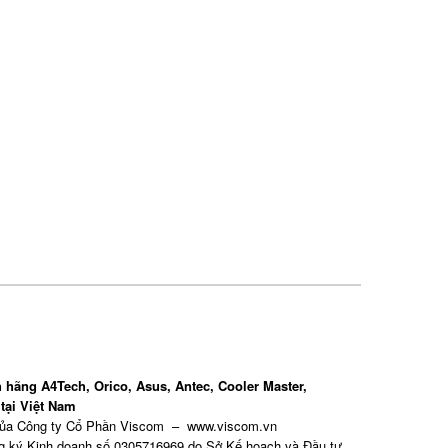
 hãng A4Tech, Orico, Asus, Antec, Cooler Master,
tại Việt Nam
của Công ty Cổ Phần Viscom – www.viscom.vn
g ký Kinh doanh số 0305716969 do Sở Kế hoạch và Đầu tư