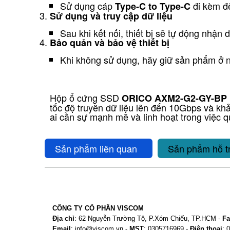
Sử dụng cáp
đi kèm để
Type-C to Type-C
Sử dụng và truy cập dữ liệu
Sau khi kết nối, thiết bị sẽ tự động nhận
Bảo quản và bảo vệ thiết bị
Khi không sử dụng, hãy giữ sản phẩm ở n
Hộp ổ cứng SSD
ORICO AXM2-G2-GY-BP
tốc độ truyền dữ liệu lên đến 10Gbps và kh
ai cần sự mạnh mẽ và linh hoạt trong việc qu
Sản phẩm liên quan
Sản phẩm hỗ t
CÔNG TY CỔ PHẦN VISCOM
Địa chỉ
: 62 Nguyễn Trường Tộ, P.Xóm Chiếu, TP.HCM -
Fa
Email
: info@viscom.vn -
MST
: 0305716969 -
Điện thoại
: 