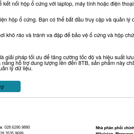
 kết nối hộp ổ cứng với laptop, máy tính hoặc điện thoạ
 diện hộp ổ cứng. Bạn có thể bắt đầu truy cập và quản lý
ơi khô ráo và tránh va đập để bảo vệ ổ cứng và hộp chứ
là giải pháp tối ưu để tăng cường tốc độ và hiệu suất lưu 
ả năng hỗ trợ dung lượng lên đến 8TB, sản phẩm này ch
ản lý dữ liệu.
rợ
Nhà phân phối chính
x
: 028.6290.9880
Hikvision, Mercusys 
028.3535.9699