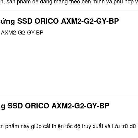
ọn, sản phẩm dễ dàng mang theo bên mình và phù hợp v
ổ cứng SSD ORICO AXM2-G2-GY-BP
O AXM2-G2-GY-BP
cứng SSD ORICO AXM2-G2-GY-BP
phẩm này giúp cải thiện tốc độ truy xuất và lưu trữ dữ 