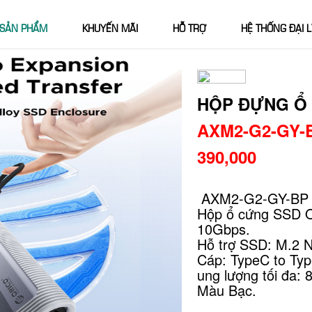
SẢN PHẨM
KHUYẾN MÃI
HỖ TRỢ
HỆ THỐNG ĐẠI L
HỘP ĐỰNG Ổ
AXM2-G2-GY-
390,000
AXM2-G2-GY-BP
Hộp ổ cứng SSD 
10Gbps.
Hỗ trợ SSD: M.2
Cáp: TypeC to Ty
ung lượng tối đa: 
Màu Bạc.