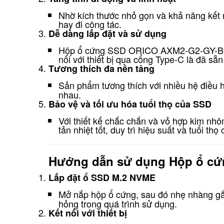
Nhờ kích thước nhỏ gọn và khả năng kết 
hay đi công tác.
Dễ dàng lắp đặt và sử dụng
Hộp ổ cứng SSD ORICO AXM2-G2-GY-BP kh
nối với thiết bị qua cổng Type-C là đã sẵ
Tương thích đa nền tảng
Sản phẩm tương thích với nhiều hệ điều
nhau.
Bảo vệ và tối ưu hóa tuổi thọ của SSD
Với thiết kế chắc chắn và vỏ hợp kim nh
tản nhiệt tốt, duy trì hiệu suất và tuổi thọ c
Hướng dẫn sử dụng Hộp ổ c
Lắp đặt ổ SSD M.2 NVME
Mở nắp hộp ổ cứng, sau đó nhẹ nhàng 
hỏng trong quá trình sử dụng.
Kết nối với thiết bị