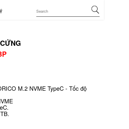
Ý
 CỨNG
BP
ORICO M.2 NVME TypeC - Tốc độ
 NVME
peC.
8TB.