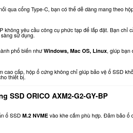
nối qua cổng Type-C, bạn có thể dễ dàng mang theo hộp 
ông yêu cầu công cụ phức tạp để lắp đặt. Bạn chỉ c
n sàng sử dụng.
 hành phổ biến như
, giúp bạn 
Windows, Mac OS, Linux
ôm cao cấp, hộp ổ cứng không chỉ giúp bảo vệ ổ SSD khỏi
ho thiết bị.
ứng SSD ORICO AXM2-G2-GY-BP
gắn ổ SSD
vào khe cắm phù hợp. Đảm bảo ổ c
M.2 NVME