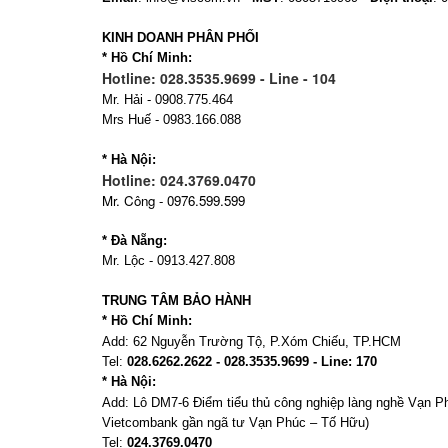
KINH DOANH PHÂN PHỐI
* Hồ Chí Minh:
Hotline: 028.3535.9699 - Line - 104
Mr. Hải - 0908.775.464
Mrs Huế - 0983.166.088
* Hà Nội:
Hotline: 024.3769.0470
Mr. Công - 0976.599.599
* Đà Nẵng:
Mr. Lộc - 0913.427.808
TRUNG TÂM BẢO HÀNH
* Hồ Chí Minh:
Add:
62 Nguyễn Trường Tộ, P.Xóm Chiếu
, TP.HCM
Tel:
028.6262.2622 - 028.3535.9699 - Line: 170
* Hà Nội:
Add:
Lô DM7-6 Điểm tiểu thủ công nghiệp làng nghề Vạn 
Vietcombank gần ngã tư Vạn Phúc – Tố Hữu)
Tel:
024.3769.0470