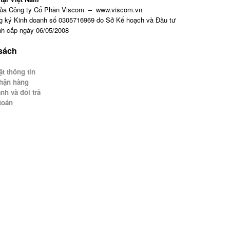
của Công ty Cổ Phần Viscom – www.viscom.vn
g ký Kinh doanh số 0305716969 do Sở Kế hoạch và Đầu tư
h cấp ngày 06/05/2008
 sách
t thông tin
hận hàng
nh và đổi trả
toán