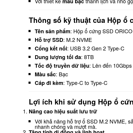
Với thiết kế
thanh lịch và nhỏ g
màu bạc
Thông số kỹ thuật của Hộp 
: Hộp ổ cứng SSD ORIC
Tên sản phẩm
: M.2 NVME
Hỗ trợ SSD
: USB 3.2 Gen 2 Type-C
Cổng kết nối
: 8TB
Dung lượng tối đa
: Lên đến 10Gbps
Tốc độ truyền dữ liệu
: Bạc
Màu sắc
: Type-C to Type-C
Cáp đi kèm
Lợi ích khi sử dụng Hộp ổ 
Nâng cao hiệu suất lưu trữ
Với khả năng hỗ trợ ổ SSD M.2 NVME, sản 
nhanh chóng và mượt mà.
Tăng tính di động và linh hoạt