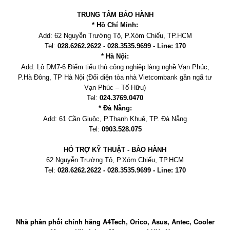
TRUNG TÂM BẢO HÀNH
* Hồ Chí Minh:
Add:
62 Nguyễn Trường Tộ, P.Xóm Chiếu
, TP.HCM
Tel:
028.6262.2622 - 028.3535.9699 - Line: 170
* Hà Nội:
Add:
Lô DM7-6 Điểm tiểu thủ công nghiệp làng nghề Vạn Phúc,
P.Hà Đông, TP Hà Nội
(Đối diện tòa nhà Vietcombank gần ngã tư
Vạn Phúc – Tố Hữu)
Tel:
024.3769.0470
* Đà Nẵng:
Add:
61 Cần Giuộc, P.
Thanh Khuê, TP. Đà Nẵng
Tel:
0903.528.075
HỖ TRỢ KỸ THUẬT - BẢO HÀNH
62 Nguyễn Trường Tộ, P.Xóm Chiếu
, TP.HCM
Tel:
028.6262.2622 - 028.3535.9699 - Line: 170
Nhà phân phối chính hãng A4Tech, Orico, Asus, Antec, Cooler