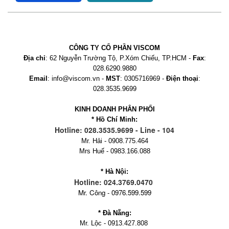
CÔNG TY CỔ PHẦN VISCOM
Địa chỉ
: 62 Nguyễn Trường Tộ, P.Xóm Chiếu, TP.HCM -
Fax
:
028.6290.9880
Email
: info@viscom.vn -
MST
: 0305716969 -
Điện thoại
:
028.3535.9699
KINH DOANH PHÂN PHỐI
* Hồ Chí Minh:
Hotline: 028.3535.9699 - Line - 104
Mr. Hải - 0908.775.464
Mrs Huế - 0983.166.088
* Hà Nội:
Hotline: 024.3769.0470
Mr. Công - 0976.599.599
* Đà Nẵng:
Mr. Lộc - 0913.427.808