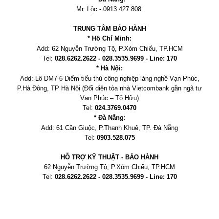
Mr. Lộc - 0913.427.808
TRUNG TÂM BẢO HÀNH
* Hồ Chí Minh:
Add:
62 Nguyễn Trường Tộ, P.Xóm Chiếu
, TP.HCM
Tel:
028.6262.2622 - 028.3535.9699 - Line: 170
* Hà Nội:
Add:
Lô DM7-6 Điểm tiểu thủ công nghiệp làng nghề Vạn Phúc,
P.Hà Đông, TP Hà Nội
(Đối diện tòa nhà Vietcombank gần ngã tư
Vạn Phúc – Tố Hữu)
Tel:
024.3769.0470
* Đà Nẵng:
Add:
61 Cần Giuộc, P.
Thanh Khuê, TP. Đà Nẵng
Tel:
0903.528.075
HỖ TRỢ KỸ THUẬT - BẢO HÀNH
62 Nguyễn Trường Tộ, P.Xóm Chiếu
, TP.HCM
Tel:
028.6262.2622 - 028.3535.9699 - Line: 170