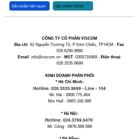
Sản phẩm liên quan
Sản phẩm hỗ trợ
CÔNG TY CỔ PHẦN VISCOM
Địa chỉ
: 62 Nguyễn Trường Tộ, P.Xóm Chiếu, TP.HCM -
Fax
:
028.6290.9880
Email
: info@viscom.vn -
MST
: 0305716969 -
Điện thoại
:
028.3535.9699
KINH DOANH PHÂN PHỐI
* Hồ Chí Minh:
Hotline: 028.3535.9699 - Line - 104
Mr. Hải - 0908.775.464
Mrs Huế - 0983.166.088
* Hà Nội:
Hotline: 024.3769.0470
Mr. Công - 0976.599.599
* Đà Nẵng: