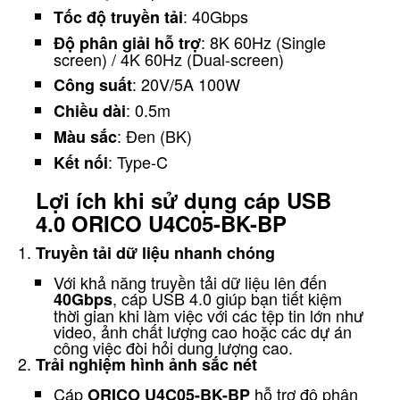
: 40Gbps
Tốc độ truyền tải
: 8K 60Hz (Single
Độ phân giải hỗ trợ
screen) / 4K 60Hz (Dual-screen)
: 20V/5A 100W
Công suất
: 0.5m
Chiều dài
: Đen (BK)
Màu sắc
: Type-C
Kết nối
Lợi ích khi sử dụng cáp USB
4.0 ORICO U4C05-BK-BP
Truyền tải dữ liệu nhanh chóng
Với khả năng truyền tải dữ liệu lên đến
, cáp USB 4.0 giúp bạn tiết kiệm
40Gbps
thời gian khi làm việc với các tệp tin lớn như
video, ảnh chất lượng cao hoặc các dự án
công việc đòi hỏi dung lượng cao.
Trải nghiệm hình ảnh sắc nét
Cáp
hỗ trợ độ phân
ORICO U4C05-BK-BP