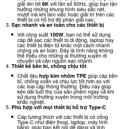
giải lên tới
với tần số 60Hz, giúp bạn tận
8K
hưởng những khung hình siêu sắc nét,
mượt mà khi làm việc hoặc giải trí trên các
thiết bị có hỗ trợ độ phân giải cao.
Sạc nhanh và an toàn cho các thiết bị
Với công suất
, bạn có thể sử dụng
100W
cáp để sạc các thiết bị di động, laptop hay
các thiết bị điện tử khác một cách nhanh
chóng và an toàn. Đây là tính năng không
thể thiếu cho những ai thường xuyên di
chuyển và cần nguồn sạc nhanh.
Thiết kế bền bỉ, chống chịu tốt
Chất liệu
giúp cáp bền
hợp kim nhôm TPE
bỉ, chống xoắn và chịu lực tốt hơn so với
các loại cáp thông thường. Điều này giúp
kéo dài tuổi thọ của sản phẩm ngay cả khi
sử dụng thường xuyên trong môi trường
khắc nghiệt.
Phù hợp với mọi thiết bị hỗ trợ Type-C
Cáp tương thích với các thiết bị có cổng
Type-C như điện thoại, laptop, máy tính
bảng, giúp bạn kết nối dễ dàng và linh