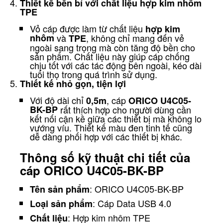
Thiết kế bền bỉ với chất liệu hợp kim nhôm
TPE
Vỏ cáp được làm từ chất liệu
hợp kim
nhôm
và
, không chỉ mang đến vẻ
TPE
ngoài sang trọng mà còn tăng độ bền cho
sản phẩm. Chất liệu này giúp cáp chống
chịu tốt với các tác động bên ngoài, kéo dài
tuổi thọ trong quá trình sử dụng.
Thiết kế nhỏ gọn, tiện lợi
Với độ dài chỉ
, cáp
0,5m
ORICO U4C05-
BK-BP
rất thích hợp cho người dùng cần
kết nối cận kề giữa các thiết bị mà không lo
vướng víu. Thiết kế màu đen tinh tế cũng
dễ dàng phối hợp với các thiết bị khác.
Thông số kỹ thuật chi tiết của
cáp ORICO U4C05-BK-BP
: ORICO U4C05-BK-BP
Tên sản phẩm
: Cáp Data USB 4.0
Loại sản phẩm
: Hợp kim nhôm TPE
Chất liệu