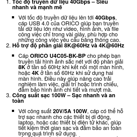
Tốc độ truyền dữ liệu 40Gbps – Siêu
nhanh và mạnh mẽ
Với tốc độ truyền dữ liệu lên tới
,
40Gbps
cáp USB 4.0 của ORICO giúp bạn truyền
tải dữ liệu lớn như video, hình ảnh, và file
công việc chỉ trong vài giây, phù hợp cho
những công việc yêu cầu băng thông cao.
Hỗ trợ độ phân giải 8K@60Hz và 4K@60Hz
Cáp
cho phép bạn
ORICO U4C05-BK-BP
truyền tải hình ảnh sắc nét với độ phân giải
ở tần số 60Hz khi kết nối một màn hình,
8K
hoặc
ở tần số 60Hz khi sử dụng hai
4K
màn hình. Điều này giúp nâng cao trải
nghiệm làm việc, giải trí hoặc trình chiếu,
đảm bảo hình ảnh chi tiết và mượt mà.
Công suất sạc 100W – Sạc nhanh và an
toàn
Với công suất
, cáp có thể hỗ
20V/5A 100W
trợ sạc nhanh cho các thiết bị di động,
laptop, hoặc các thiết bị điện tử khác, giúp
tiết kiệm thời gian sạc và đảm bảo an toàn
trong quá trình sử dụng.