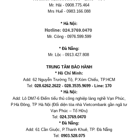
Mr. Hải - 0908.775.464
Mrs Huế - 0983.166.088
* Hà Nội:
Hotline: 024.3769.0470
Mr. Công - 0976.599.599
* Đà Nẵng:
Mr. Lộc - 0913.427.808
TRUNG TÂM BẢO HÀNH
* Hồ Chí Minh:
Add:
62 Nguyễn Trường Tộ, P.Xóm Chiếu
, TP.HCM
Tel:
028.6262.2622 - 028.3535.9699 - Line: 170
* Hà Nội:
Add:
Lô DM7-6 Điểm tiểu thủ công nghiệp làng nghề Vạn Phúc,
P.Hà Đông, TP Hà Nội
(Đối diện tòa nhà Vietcombank gần ngã tư
Vạn Phúc – Tố Hữu)
Tel:
024.3769.0470
* Đà Nẵng:
Add:
61 Cần Giuộc, P.
Thanh Khuê, TP. Đà Nẵng
Tel:
0903.528.075