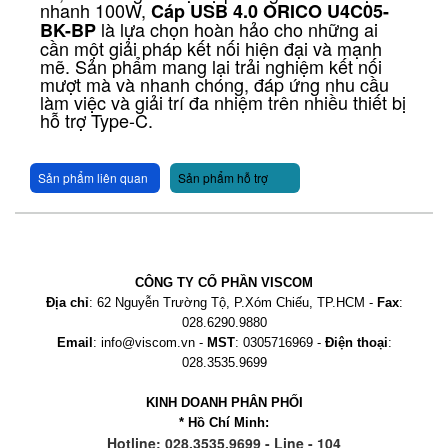
nhanh 100W,
Cáp USB 4.0 ORICO U4C05-
là lựa chọn hoàn hảo cho những ai
BK-BP
cần một giải pháp kết nối hiện đại và mạnh
mẽ. Sản phẩm mang lại trải nghiệm kết nối
mượt mà và nhanh chóng, đáp ứng nhu cầu
làm việc và giải trí đa nhiệm trên nhiều thiết bị
hỗ trợ Type-C.
Sản phẩm liên quan
Sản phẩm hỗ trợ
CÔNG TY CỔ PHẦN VISCOM
Địa chỉ
: 62 Nguyễn Trường Tộ, P.Xóm Chiếu, TP.HCM -
Fax
:
028.6290.9880
Email
: info@viscom.vn -
MST
: 0305716969 -
Điện thoại
:
028.3535.9699
KINH DOANH PHÂN PHỐI
* Hồ Chí Minh:
Hotline: 028.3535.9699 - Line - 104