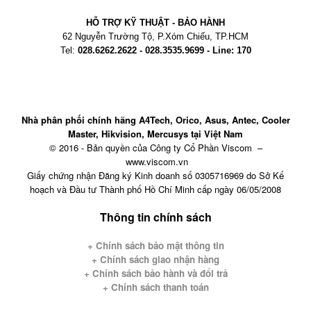
HỖ TRỢ KỸ THUẬT - BẢO HÀNH
62 Nguyễn Trường Tộ, P.Xóm Chiếu
, TP.HCM
Tel:
028.6262.2622 - 028.3535.9699 - Line: 170
Nhà phân phối chính hãng A4Tech, Orico, Asus, Antec, Cooler
Master, Hikvision, Mercusys tại Việt Nam
© 2016 - Bản quyền của Công ty Cổ Phần Viscom –
www.viscom.vn
Giấy chứng nhận Đăng ký Kinh doanh số 0305716969 do Sở Kế
hoạch và Đầu tư Thành phố Hồ Chí Minh cấp ngày 06/05/2008
Thông tin chính sách
+ Chính sách bảo mật thông tin
+
Chính sách giao nhận hàng
+ Chính sách bảo hành và đổi trả
+ Chính sách thanh toán