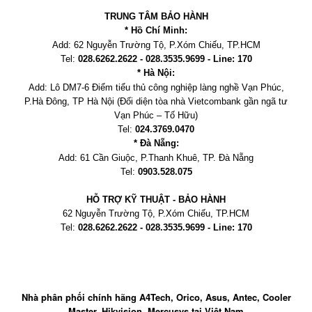
TRUNG TÂM BẢO HÀNH
* Hồ Chí Minh:
Add:
62 Nguyễn Trường Tộ, P.Xóm Chiếu
, TP.HCM
Tel:
028.6262.2622 - 028.3535.9699 - Line: 170
* Hà Nội:
Add:
Lô DM7-6 Điểm tiểu thủ công nghiệp làng nghề Vạn Phúc,
P.Hà Đông, TP Hà Nội
(Đối diện tòa nhà Vietcombank gần ngã tư
Vạn Phúc – Tố Hữu)
Tel:
024.3769.0470
* Đà Nẵng:
Add:
61 Cần Giuộc, P.
Thanh Khuê, TP. Đà Nẵng
Tel:
0903.528.075
HỖ TRỢ KỸ THUẬT - BẢO HÀNH
62 Nguyễn Trường Tộ, P.Xóm Chiếu
, TP.HCM
Tel:
028.6262.2622 - 028.3535.9699 - Line: 170
Nhà phân phối chính hãng A4Tech, Orico, Asus, Antec, Cooler
Master, Hikvision, Mercusys tại Việt Nam