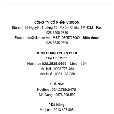
CÔNG TY CỔ PHẦN VISCOM
Địa chỉ
: 62 Nguyễn Trường Tộ, P.Xóm Chiếu, TP.HCM -
Fax
:
028.6290.9880
Email
: info@viscom.vn -
MST
: 0305716969 -
Điện thoại
:
028.3535.9699
KINH DOANH PHÂN PHỐI
* Hồ Chí Minh:
Hotline: 028.3535.9699 - Line - 104
Mr. Hải - 0908.775.464
Mrs Huế - 0983.166.088
* Hà Nội:
Hotline: 024.3769.0470
Mr. Công - 0976.599.599
* Đà Nẵng:
Mr. Lộc - 0913.427.808