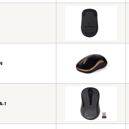
N
A-1