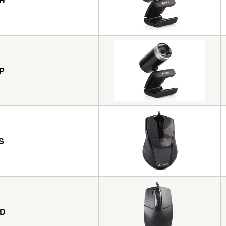
P
S
0D