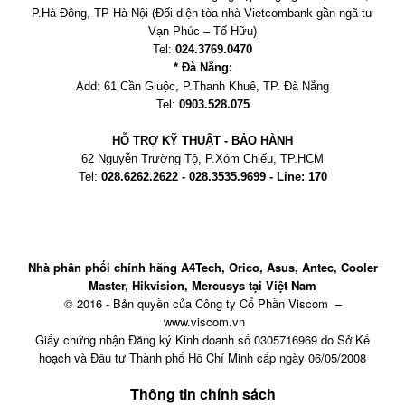
P.Hà Đông, TP Hà Nội
(Đối diện tòa nhà Vietcombank gần ngã tư
Vạn Phúc – Tố Hữu)
Tel:
024.3769.0470
* Đà Nẵng:
Add:
61 Cần Giuộc, P.
Thanh Khuê, TP. Đà Nẵng
Tel:
0903.528.075
HỖ TRỢ KỸ THUẬT - BẢO HÀNH
62 Nguyễn Trường Tộ, P.Xóm Chiếu
, TP.HCM
Tel:
028.6262.2622 - 028.3535.9699 - Line: 170
Nhà phân phối chính hãng A4Tech, Orico, Asus, Antec, Cooler
Master, Hikvision, Mercusys tại Việt Nam
© 2016 - Bản quyền của Công ty Cổ Phần Viscom –
www.viscom.vn
Giấy chứng nhận Đăng ký Kinh doanh số 0305716969 do Sở Kế
hoạch và Đầu tư Thành phố Hồ Chí Minh cấp ngày 06/05/2008
Thông tin chính sách