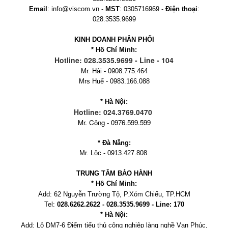
Email
: info@viscom.vn -
MST
: 0305716969 -
Điện thoại
:
028.3535.9699
KINH DOANH PHÂN PHỐI
* Hồ Chí Minh:
Hotline: 028.3535.9699 - Line - 104
Mr. Hải - 0908.775.464
Mrs Huế - 0983.166.088
* Hà Nội:
Hotline: 024.3769.0470
Mr. Công - 0976.599.599
* Đà Nẵng:
Mr. Lộc - 0913.427.808
TRUNG TÂM BẢO HÀNH
* Hồ Chí Minh:
Add:
62 Nguyễn Trường Tộ, P.Xóm Chiếu
, TP.HCM
Tel:
028.6262.2622 - 028.3535.9699 - Line: 170
* Hà Nội:
Add:
Lô DM7-6 Điểm tiểu thủ công nghiệp làng nghề Vạn Phúc,