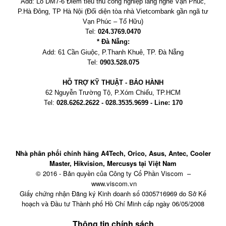
Add:
Lô DM7-6 Điểm tiểu thủ công nghiệp làng nghề Vạn Phúc,
P.Hà Đông, TP Hà Nội
(Đối diện tòa nhà Vietcombank gần ngã tư
Vạn Phúc – Tố Hữu)
Tel:
024.3769.0470
* Đà Nẵng:
Add:
61 Cần Giuộc, P.
Thanh Khuê, TP. Đà Nẵng
Tel:
0903.528.075
HỖ TRỢ KỸ THUẬT - BẢO HÀNH
62 Nguyễn Trường Tộ, P.Xóm Chiếu
, TP.HCM
Tel:
028.6262.2622 - 028.3535.9699 - Line: 170
Nhà phân phối chính hãng A4Tech, Orico, Asus, Antec, Cooler
Master, Hikvision, Mercusys tại Việt Nam
© 2016 - Bản quyền của Công ty Cổ Phần Viscom –
www.viscom.vn
Giấy chứng nhận Đăng ký Kinh doanh số 0305716969 do Sở Kế
hoạch và Đầu tư Thành phố Hồ Chí Minh cấp ngày 06/05/2008
Thông tin chính sách