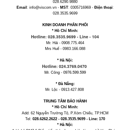
028.6290.9880
Email
: info@viscom.vn -
MST
: 0305716969 -
Điện thoại
:
028.3535.9699
KINH DOANH PHÂN PHỐI
* Hồ Chí Minh:
Hotline: 028.3535.9699 - Line - 104
Mr. Hải - 0908.775.464
Mrs Huế - 0983.166.088
* Hà Nội:
Hotline: 024.3769.0470
Mr. Công - 0976.599.599
* Đà Nẵng:
Mr. Lộc - 0913.427.808
TRUNG TÂM BẢO HÀNH
* Hồ Chí Minh:
Add:
62 Nguyễn Trường Tộ, P.Xóm Chiếu
, TP.HCM
Tel:
028.6262.2622 - 028.3535.9699 - Line: 170
* Hà Nội: