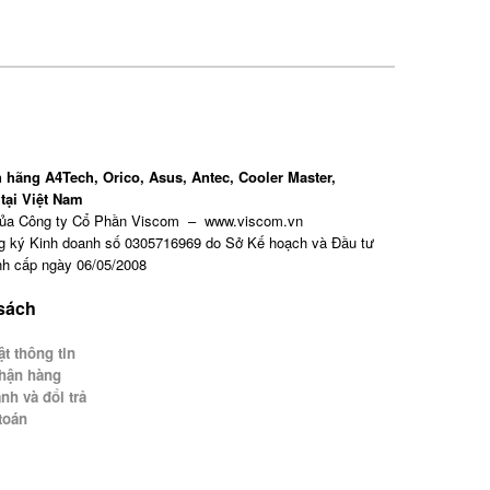
 hãng A4Tech, Orico, Asus, Antec, Cooler Master,
tại Việt Nam
của Công ty Cổ Phần Viscom – www.viscom.vn
g ký Kinh doanh số 0305716969 do Sở Kế hoạch và Đầu tư
h cấp ngày 06/05/2008
 sách
t thông tin
hận hàng
nh và đổi trả
toán