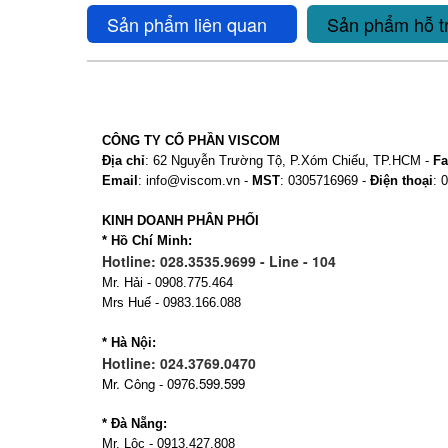
Sản phẩm liên quan
Sản phẩm hỗ t
CÔNG TY CỔ PHẦN VISCOM
Địa chỉ
: 62 Nguyễn Trường Tộ, P.Xóm Chiếu, TP.HCM -
Fa
Email
: info@viscom.vn -
MST
: 0305716969 -
Điện thoại
: 
KINH DOANH PHÂN PHỐI
* Hồ Chí Minh:
Hotline: 028.3535.9699 - Line - 104
Mr. Hải - 0908.775.464
Mrs Huế - 0983.166.088
* Hà Nội:
Hotline: 024.3769.0470
Mr. Công - 0976.599.599
* Đà Nẵng:
Mr. Lộc - 0913.427.808