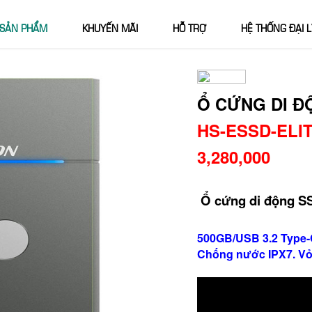
SẢN PHẨM
KHUYẾN MÃI
HỖ TRỢ
HỆ THỐNG ĐẠI L
Ổ CỨNG DI Đ
HS-ESSD-ELI
3,280,000
Ổ cứng di động SS
500GB/USB 3.2 Type-C 
Chống nước IPX7. Vỏ 