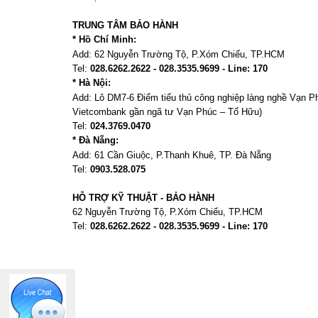
TRUNG TÂM BẢO HÀNH
* Hồ Chí Minh:
Add:
62 Nguyễn Trường Tộ, P.Xóm Chiếu
, TP.HCM
Tel:
028.6262.2622 - 028.3535.9699 - Line: 170
* Hà Nội:
Add:
Lô DM7-6 Điểm tiểu thủ công nghiệp làng nghề Vạn 
Vietcombank gần ngã tư Vạn Phúc – Tố Hữu)
Tel:
024.3769.0470
* Đà Nẵng:
Add:
61 Cần Giuộc, P.
Thanh Khuê, TP. Đà Nẵng
Tel:
0903.528.075
HỖ TRỢ KỸ THUẬT - BẢO HÀNH
62 Nguyễn Trường Tộ, P.Xóm Chiếu
, TP.HCM
Tel:
028.6262.2622 - 028.3535.9699 - Line: 170