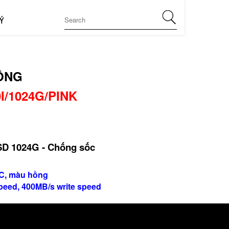
Ý
ỘNG
I/1024G/PINK
SD 1024G - Chống sốc
C, màu hồng
peed, 400MB/s write speed