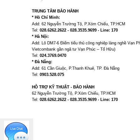
TRUNG TÂM BẢO HÀNH
* Hồ Chí Minh:
Add:
62 Nguyễn Trường Tộ, P.Xóm Chiếu
, TP.HCM
Tel:
028.6262.2622 - 028.3535.9699 - Line: 170
* Hà Nội:
Add:
Lô DM7-6 Điểm tiểu thủ công nghiệp làng nghề Vạn 
Vietcombank gần ngã tư Vạn Phúc – Tố Hữu)
Tel:
024.3769.0470
* Đà Nẵng:
Add:
61 Cần Giuộc, P.
Thanh Khuê, TP. Đà Nẵng
Tel:
0903.528.075
HỖ TRỢ KỸ THUẬT - BẢO HÀNH
62 Nguyễn Trường Tộ, P.Xóm Chiếu
, TP.HCM
Tel:
028.6262.2622 - 028.3535.9699 - Line: 170