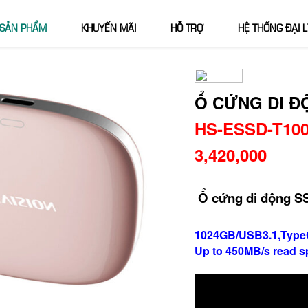
SẢN PHẨM
KHUYẾN MÃI
HỖ TRỢ
HỆ THỐNG ĐẠI L
Ổ CỨNG DI Đ
HS-ESSD-T100
3,420,000
Ổ cứng di động S
1024GB/USB3.1,Type
Up to 450MB/s read s