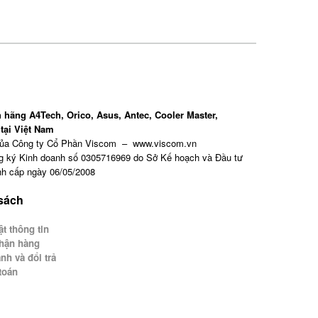
 hãng A4Tech, Orico, Asus, Antec, Cooler Master,
tại Việt Nam
của Công ty Cổ Phần Viscom – www.viscom.vn
g ký Kinh doanh số 0305716969 do Sở Kế hoạch và Đầu tư
h cấp ngày 06/05/2008
 sách
t thông tin
hận hàng
nh và đổi trả
toán