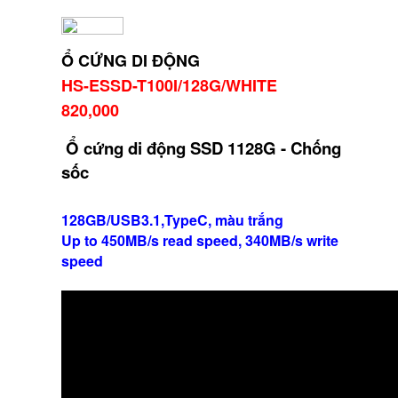
Ổ CỨNG DI ĐỘNG
HS-ESSD-T100I/128G/WHITE
820,000
Ổ cứng di động SSD 1128G - Chống
sốc
128GB/USB3.1,TypeC, màu trắng
Up to 450MB/s read speed, 340MB/s write
speed