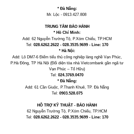
* Đà Nẵng:
Mr. Lộc - 0913.427.808
TRUNG TÂM BẢO HÀNH
* Hồ Chí Minh:
Add:
62 Nguyễn Trường Tộ, P.Xóm Chiếu
, TP.HCM
Tel:
028.6262.2622 - 028.3535.9699 - Line: 170
* Hà Nội:
Add:
Lô DM7-6 Điểm tiểu thủ công nghiệp làng nghề Vạn Phúc,
P.Hà Đông, TP Hà Nội
(Đối diện tòa nhà Vietcombank gần ngã tư
Vạn Phúc – Tố Hữu)
Tel:
024.3769.0470
* Đà Nẵng:
Add:
61 Cần Giuộc, P.
Thanh Khuê, TP. Đà Nẵng
Tel:
0903.528.075
HỖ TRỢ KỸ THUẬT - BẢO HÀNH
62 Nguyễn Trường Tộ, P.Xóm Chiếu
, TP.HCM
Tel:
028.6262.2622 - 028.3535.9699 - Line: 170