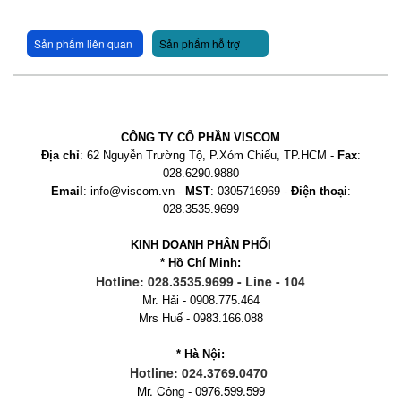
Sản phẩm liên quan
Sản phẩm hỗ trợ
CÔNG TY CỔ PHẦN VISCOM
Địa chỉ
: 62 Nguyễn Trường Tộ, P.Xóm Chiếu, TP.HCM -
Fax
:
028.6290.9880
Email
: info@viscom.vn -
MST
: 0305716969 -
Điện thoại
:
028.3535.9699
KINH DOANH PHÂN PHỐI
* Hồ Chí Minh:
Hotline: 028.3535.9699 - Line - 104
Mr. Hải - 0908.775.464
Mrs Huế - 0983.166.088
* Hà Nội:
Hotline: 024.3769.0470
Mr. Công - 0976.599.599