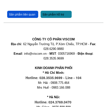
Sản phẩm liên quan
Sản phẩm hỗ trợ
CÔNG TY CỔ PHẦN VISCOM
Địa chỉ
: 62 Nguyễn Trường Tộ, P.Xóm Chiếu, TP.HCM -
Fax
:
028.6290.9880
Email
: info@viscom.vn -
MST
: 0305716969 -
Điện thoại
:
028.3535.9699
KINH DOANH PHÂN PHỐI
* Hồ Chí Minh:
Hotline: 028.3535.9699 - Line - 104
Mr. Hải - 0908.775.464
Mrs Huế - 0983.166.088
* Hà Nội:
Hotline: 024.3769.0470
Mr. Công - 0976.599.599