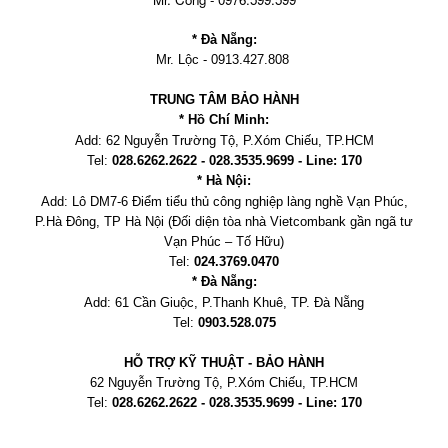
* Đà Nẵng:
Mr. Lộc - 0913.427.808
TRUNG TÂM BẢO HÀNH
* Hồ Chí Minh:
Add:
62 Nguyễn Trường Tộ, P.Xóm Chiếu
, TP.HCM
Tel:
028.6262.2622 - 028.3535.9699 - Line: 170
* Hà Nội:
Add:
Lô DM7-6 Điểm tiểu thủ công nghiệp làng nghề Vạn Phúc,
P.Hà Đông, TP Hà Nội
(Đối diện tòa nhà Vietcombank gần ngã tư
Vạn Phúc – Tố Hữu)
Tel:
024.3769.0470
* Đà Nẵng:
Add:
61 Cần Giuộc, P.
Thanh Khuê, TP. Đà Nẵng
Tel:
0903.528.075
HỖ TRỢ KỸ THUẬT - BẢO HÀNH
62 Nguyễn Trường Tộ, P.Xóm Chiếu
, TP.HCM
Tel:
028.6262.2622 - 028.3535.9699 - Line: 170