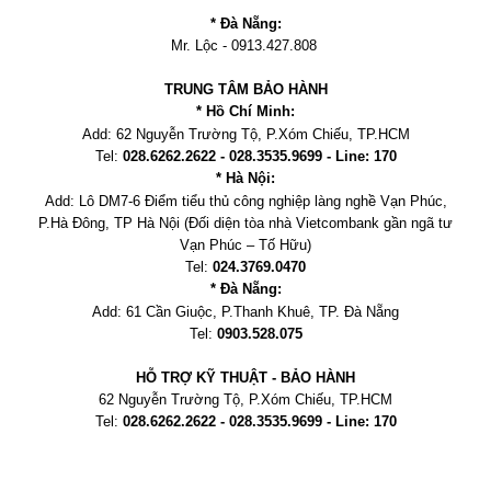
* Đà Nẵng:
Mr. Lộc - 0913.427.808
TRUNG TÂM BẢO HÀNH
* Hồ Chí Minh:
Add:
62 Nguyễn Trường Tộ, P.Xóm Chiếu
, TP.HCM
Tel:
028.6262.2622 - 028.3535.9699 - Line: 170
* Hà Nội:
Add:
Lô DM7-6 Điểm tiểu thủ công nghiệp làng nghề Vạn Phúc,
P.Hà Đông, TP Hà Nội
(Đối diện tòa nhà Vietcombank gần ngã tư
Vạn Phúc – Tố Hữu)
Tel:
024.3769.0470
* Đà Nẵng:
Add:
61 Cần Giuộc, P.
Thanh Khuê, TP. Đà Nẵng
Tel:
0903.528.075
HỖ TRỢ KỸ THUẬT - BẢO HÀNH
62 Nguyễn Trường Tộ, P.Xóm Chiếu
, TP.HCM
Tel:
028.6262.2622 - 028.3535.9699 - Line: 170