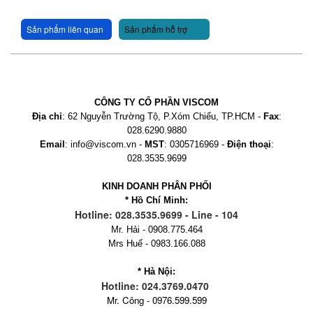
Sản phẩm liên quan
Sản phẩm hỗ trợ
CÔNG TY CỔ PHẦN VISCOM
Địa chỉ
: 62 Nguyễn Trường Tộ, P.Xóm Chiếu, TP.HCM -
Fax
:
028.6290.9880
Email
: info@viscom.vn -
MST
: 0305716969 -
Điện thoại
:
028.3535.9699
KINH DOANH PHÂN PHỐI
* Hồ Chí Minh:
Hotline: 028.3535.9699 - Line - 104
Mr. Hải - 0908.775.464
Mrs Huế - 0983.166.088
* Hà Nội:
Hotline: 024.3769.0470
Mr. Công - 0976.599.599