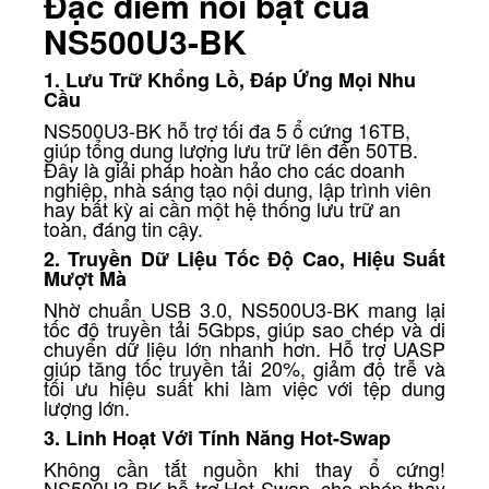
Đặc điểm nổi bật của
NS500U3-BK
1. Lưu Trữ Khổng Lồ, Đáp Ứng Mọi Nhu
Cầu
NS500U3-BK hỗ trợ tối đa 5 ổ cứng 16TB,
giúp tổng dung lượng lưu trữ lên đến 50TB.
Đây là giải pháp hoàn hảo cho các doanh
nghiệp, nhà sáng tạo nội dung, lập trình viên
hay bất kỳ ai cần một hệ thống lưu trữ an
toàn, đáng tin cậy.
2. Truyền Dữ Liệu Tốc Độ Cao, Hiệu Suất
Mượt Mà
Nhờ chuẩn USB 3.0, NS500U3-BK mang lại
tốc độ truyền tải 5Gbps, giúp sao chép và di
chuyển dữ liệu lớn nhanh hơn. Hỗ trợ UASP
giúp tăng tốc truyền tải 20%, giảm độ trễ và
tối ưu hiệu suất khi làm việc với tệp dung
lượng lớn.
3. Linh Hoạt Với Tính Năng Hot-Swap
Không cần tắt nguồn khi thay ổ cứng!
NS500U3-BK hỗ trợ Hot-Swap, cho phép thay