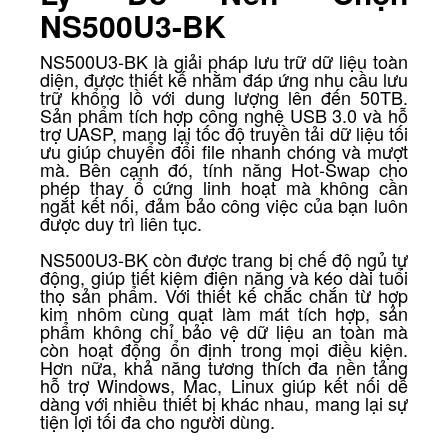
NS500U3-BK
NS500U3-BK là giải pháp lưu trữ dữ liệu toàn
diện, được thiết kế nhằm đáp ứng nhu cầu lưu
trữ khổng lồ với dung lượng lên đến 50TB.
Sản phẩm tích hợp công nghệ USB 3.0 và hỗ
trợ UASP, mang lại tốc độ truyền tải dữ liệu tối
ưu giúp chuyển đổi file nhanh chóng và mượt
mà. Bên cạnh đó, tính năng Hot-Swap cho
phép thay ổ cứng linh hoạt mà không cần
ngắt kết nối, đảm bảo công việc của bạn luôn
được duy trì liên tục.
NS500U3-BK còn được trang bị chế độ ngủ tự
động, giúp tiết kiệm điện năng và kéo dài tuổi
thọ sản phẩm. Với thiết kế chắc chắn từ hợp
kim nhôm cùng quạt làm mát tích hợp, sản
phẩm không chỉ bảo vệ dữ liệu an toàn mà
còn hoạt động ổn định trong mọi điều kiện.
Hơn nữa, khả năng tương thích đa nền tảng
hỗ trợ Windows, Mac, Linux giúp kết nối dễ
dàng với nhiều thiết bị khác nhau, mang lại sự
tiện lợi tối đa cho người dùng.