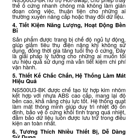
thế ổ cứng nhanh chóng mà không làm gián
đoạn công việc, thuận tiện cho những ai
thường xuyên nâng cấp hoặc thay đổi dữ liệu.
4. Tiết Kiệm Năng Lượng, Hoạt Động Bền
Bỉ
Sản phẩm được trang bị chế độ ngủ tự động,
giúp giảm tiêu thụ điện năng khi không sử
dụng, đồng thời gia tăng tuổi thọ ổ cứng. Đây
là giải pháp lý tưởng cho những ai muốn tối
ưu hiệu quả sử dụng mà vẫn tiết kiệm chi phí
vận hành.
5. Thiết Kế Chắc Chắn, Hệ Thống Làm Mát
Hiệu Quả
NS500U3-BK được chế tạo từ hợp kim nhôm
kết hợp với nhựa ABS cao cấp, mang lại độ
bền cao, khả năng chịu lực tốt. Hệ thống quạt
làm mát thông minh giúp duy trì nhiệt độ ổn
định, bảo vệ ổ cứng khỏi tình trạng quá nhiệt,
đảm bảo dữ liệu luôn được lưu trữ trong điều
kiện an toàn nhất.
6. Tương Thích Nhiều Thiết Bị, Dễ Dàng
Sử Dụng