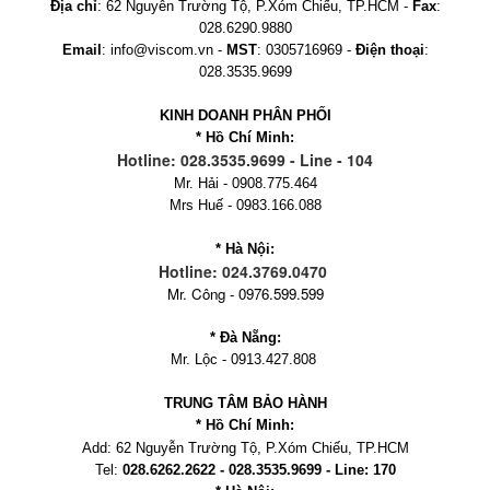
Địa chỉ
: 62 Nguyễn Trường Tộ, P.Xóm Chiếu, TP.HCM -
Fax
:
028.6290.9880
Email
: info@viscom.vn -
MST
: 0305716969 -
Điện thoại
:
028.3535.9699
KINH DOANH PHÂN PHỐI
* Hồ Chí Minh:
Hotline: 028.3535.9699 - Line - 104
Mr. Hải - 0908.775.464
Mrs Huế - 0983.166.088
* Hà Nội:
Hotline: 024.3769.0470
Mr. Công - 0976.599.599
* Đà Nẵng:
Mr. Lộc - 0913.427.808
TRUNG TÂM BẢO HÀNH
* Hồ Chí Minh:
Add:
62 Nguyễn Trường Tộ, P.Xóm Chiếu
, TP.HCM
Tel:
028.6262.2622 - 028.3535.9699 - Line: 170