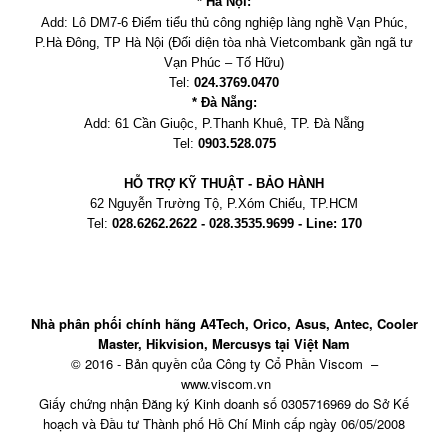
* Hà Nội:
Add:
Lô DM7-6 Điểm tiểu thủ công nghiệp làng nghề Vạn Phúc,
P.Hà Đông, TP Hà Nội
(Đối diện tòa nhà Vietcombank gần ngã tư
Vạn Phúc – Tố Hữu)
Tel:
024.3769.0470
* Đà Nẵng:
Add:
61 Cần Giuộc, P.
Thanh Khuê, TP. Đà Nẵng
Tel:
0903.528.075
HỖ TRỢ KỸ THUẬT - BẢO HÀNH
62 Nguyễn Trường Tộ, P.Xóm Chiếu
, TP.HCM
Tel:
028.6262.2622 - 028.3535.9699 - Line: 170
Nhà phân phối chính hãng A4Tech, Orico, Asus, Antec, Cooler
Master, Hikvision, Mercusys tại Việt Nam
© 2016 - Bản quyền của Công ty Cổ Phần Viscom –
www.viscom.vn
Giấy chứng nhận Đăng ký Kinh doanh số 0305716969 do Sở Kế
hoạch và Đầu tư Thành phố Hồ Chí Minh cấp ngày 06/05/2008