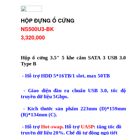
HỘP ĐỰNG Ổ CỨNG
NS500U3-BK
3,320,000
Hộp ổ cứng 3.5" 5 khe cắm SATA 3 USB 3.0
Type B
- Hỗ trợ HDD 5*16TB/1 slot, max 50TB
- Giao diện đầu ra chuẩn USB 3.0, tốc độ
truyền dữ liệu 5Gbps.
- Kích thước sản phẩm 223mm (D)*159mm
(R)*134mm (C).
- Hỗ trợ
Hot-swap
. Hỗ trợ
UASP
: tăng tốc đồ
truyền dữ liệu 20%. Chế độ tự động ngủ tiết