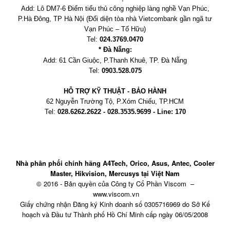
Add:
Lô DM7-6 Điểm tiểu thủ công nghiệp làng nghề Vạn Phúc,
P.Hà Đông, TP Hà Nội
(Đối diện tòa nhà Vietcombank gần ngã tư
Vạn Phúc – Tố Hữu)
Tel:
024.3769.0470
* Đà Nẵng:
Add:
61 Cần Giuộc, P.
Thanh Khuê, TP. Đà Nẵng
Tel:
0903.528.075
HỖ TRỢ KỸ THUẬT - BẢO HÀNH
62 Nguyễn Trường Tộ, P.Xóm Chiếu
, TP.HCM
Tel:
028.6262.2622 - 028.3535.9699 - Line: 170
Nhà phân phối chính hãng A4Tech, Orico, Asus, Antec, Cooler
Master, Hikvision, Mercusys tại Việt Nam
© 2016 - Bản quyền của Công ty Cổ Phần Viscom –
www.viscom.vn
Giấy chứng nhận Đăng ký Kinh doanh số 0305716969 do Sở Kế
hoạch và Đầu tư Thành phố Hồ Chí Minh cấp ngày 06/05/2008