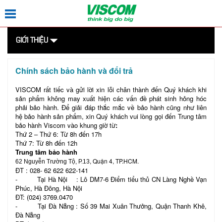
GIỚI THIỆU
Chính sách bảo hành và đổi trả
VISCOM rất tiếc và gửi lời xin lỗi chân thành đến Quý khách khi
sản phẩm không may xuất hiện các vấn đề phát sinh hỏng hóc
phải bảo hành. Để giải đáp thắc mắc về bảo hành cũng như liên
hệ bảo hành sản phẩm, xin Quý khách vui lòng gọi đến Trung tâm
bảo hành Viscom vào khung giờ từ
:
Thứ 2 – Thứ 6: Từ 8h đến 17h
Thứ 7: Từ 8h đến 12h
Trung tâm bảo hành
, Quận 4, TP.HCM.
62 Nguyễn Trường Tộ, P.13
ĐT : 028- 62 622 622-141
- Tại Hà Nội : Lô DM7-6 Điểm tiểu thủ CN Làng Nghề Vạn
Phúc, Hà Đông, Hà Nội
ĐT: (024) 3769.0470
- Tại Đà Nẵng : Số 39 Mai Xuân Thưởng, Quận Thanh Khê,
Đà Nẵng