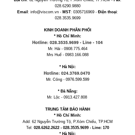
028.6290.9880
Email
: info@viscom.vn -
MST
: 0305716969 -
Điện thoại
:
028.3535.9699
KINH DOANH PHÂN PHỐI
* Hồ Chí Minh:
Hotline: 028.3535.9699 - Line - 104
Mr. Hải - 0908.775.464
Mrs Huế - 0983.166.088
* Hà Nội:
Hotline: 024.3769.0470
Mr. Công - 0976.599.599
* Đà Nẵng:
Mr. Lộc - 0913.427.808
TRUNG TÂM BẢO HÀNH
* Hồ Chí Minh:
Add:
62 Nguyễn Trường Tộ, P.Xóm Chiếu
, TP.HCM
Tel:
028.6262.2622 - 028.3535.9699 - Line: 170
* Hà Nội: